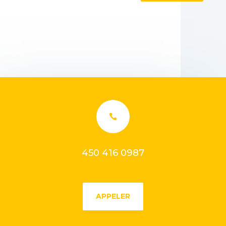

450 416 0987
APPELER